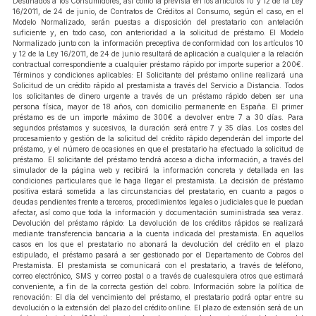
Destinados a los Consumidores, así como la prevista en los artículos 10 y 12 de la Ley
16/2011, de 24 de junio, de Contratos de Créditos al Consumo, según el caso, en el
Modelo Normalizado, serán puestas a disposición del prestatario con antelación
suficiente y, en todo caso, con anterioridad a la solicitud de préstamo. El Modelo
Normalizado junto con la información preceptiva de conformidad con los artículos 10
y 12 de la Ley 16/2011, de 24 de junio resultará de aplicación a cualquier a la relación
contractual correspondiente a cualquier préstamo rápido por importe superior a 200€.
Términos y condiciones aplicables: El Solicitante del préstamo online realizará una
Solicitud de un crédito rápido al prestamista a través del Servicio a Distancia. Todos
los solicitantes de dinero urgente a través de un préstamo rápido deben ser una
persona física, mayor de 18 años, con domicilio permanente en España. El primer
préstamo es de un importe máximo de 300€ a devolver entre 7 a 30 días. Para
segundos préstamos y sucesivos, la duración será entre 7 y 35 días. Los costes del
procesamiento y gestión de la solicitud del crédito rápido dependerán del importe del
préstamo, y el número de ocasiones en que el prestatario ha efectuado la solicitud de
préstamo. El solicitante del préstamo tendrá acceso a dicha información, a través del
simulador de la página web y recibirá la información concreta y detallada en las
condiciones particulares que le haga llegar el prestamista. La decisión de préstamo
positiva estará sometida a las circunstancias del prestatario, en cuanto a pagos o
deudas pendientes frente a terceros, procedimientos legales o judiciales que le puedan
afectar, así como que toda la información y documentación suministrada sea veraz.
Devolución del préstamo rápido: La devolución de los créditos rápidos se realizará
mediante transferencia bancaria a la cuenta indicada del prestamista. En aquellos
casos en los que el prestatario no abonará la devolución del crédito en el plazo
estipulado, el préstamo pasará a ser gestionado por el Departamento de Cobros del
Prestamista. El prestamista se comunicará con el prestatario, a través de teléfono,
correo electrónico, SMS y correo postal o a través de cualesquiera otros que estimará
conveniente, a fin de la correcta gestión del cobro. Información sobre la política de
renovación: El día del vencimiento del préstamo, el prestatario podrá optar entre su
devolución o la extensión del plazo del crédito online. El plazo de extensión será de un