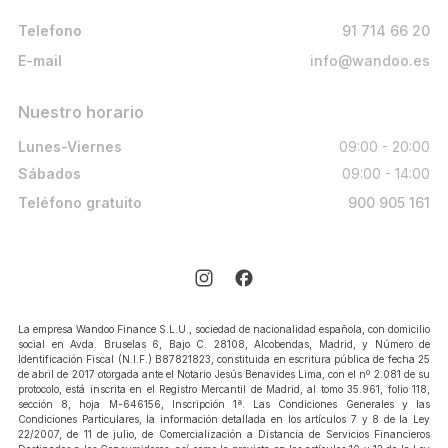
Telefono
91 714 66 20
E-mail
info@wandoo.es
Nuestro horario
Lunes-Viernes
09:00 - 20:00
Sábados
09:00 - 14:00
Teléfono gratuito
900 905 161
La empresa Wandoo Finance S.L.U., sociedad de nacionalidad española, con domicilio
social en Avda. Bruselas 6, Bajo C. 28108, Alcobendas, Madrid, y Número de
Identificación Fiscal (N.I.F.) B87821823, constituida en escritura pública de fecha 25
de abril de 2017 otorgada ante el Notario Jesús Benavides Lima, con el nº 2.081 de su
protocolo, está inscrita en el Registro Mercantil de Madrid, al tomo 35.961, folio 118,
sección 8, hoja M-646156, Inscripción 1ª. Las Condiciones Generales y las
Condiciones Particulares, la información detallada en los artículos 7 y 8 de la Ley
22/2007, de 11 de julio, de Comercialización a Distancia de Servicios Financieros