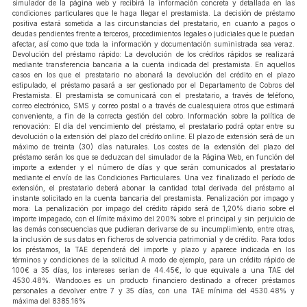
simulador de la página web y recibirá la información concreta y detallada en las
condiciones particulares que le haga llegar el prestamista. La decisión de préstamo
positiva estará sometida a las circunstancias del prestatario, en cuanto a pagos o
deudas pendientes frente a terceros, procedimientos legales o judiciales que le puedan
afectar, así como que toda la información y documentación suministrada sea veraz.
Devolución del préstamo rápido: La devolución de los créditos rápidos se realizará
mediante transferencia bancaria a la cuenta indicada del prestamista. En aquellos
casos en los que el prestatario no abonará la devolución del crédito en el plazo
estipulado, el préstamo pasará a ser gestionado por el Departamento de Cobros del
Prestamista. El prestamista se comunicará con el prestatario, a través de teléfono,
correo electrónico, SMS y correo postal o a través de cualesquiera otros que estimará
conveniente, a fin de la correcta gestión del cobro. Información sobre la política de
renovación: El día del vencimiento del préstamo, el prestatario podrá optar entre su
devolución o la extensión del plazo del crédito online. El plazo de extensión será de un
máximo de treinta (30) días naturales. Los costes de la extensión del plazo del
préstamo serán los que se deduzcan del simulador de la Página Web, en función del
importe a extender y el número de días y que serán comunicados al prestatario
mediante el envío de las Condiciones Particulares. Una vez finalizado el período de
extensión, el prestatario deberá abonar la cantidad total derivada del préstamo al
instante solicitado en la cuenta bancaria del prestamista. Penalización por impago y
mora: La penalización por impago del crédito rápido será de 1,20% diario sobre el
importe impagado, con el límite máximo del 200% sobre el principal y sin perjuicio de
las demás consecuencias que pudieran derivarse de su incumplimiento, entre otras,
la inclusión de sus datos en ficheros de solvencia patrimonial y de crédito. Para todos
los préstamos, la TAE dependerá del importe y plazo y aparece indicada en los
términos y condiciones de la solicitud A modo de ejemplo, para un crédito rápido de
100€ a 35 días, los intereses serían de 44.45€, lo que equivale a una TAE del
4530.48%. Wandoo.es es un producto financiero destinado a ofrecer préstamos
personales a devolver entre 7 y 35 días, con una TAE mínima del 4530.48% y
máxima del 8385.16%