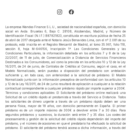
La empresa Wandoo Finance S.L.U., sociedad de nacionalidad española, con domicilio
social en Avda. Bruselas 6, Bajo C. 28108, Alcobendas, Madrid, y Número de
Identificación Fiscal (N.I.F.) B87821823, constituida en escritura pública de fecha 25
de abril de 2017 otorgada ante el Notario Jesús Benavides Lima, con el nº 2.081 de su
protocolo, está inscrita en el Registro Mercantil de Madrid, al tomo 35.961, folio 118,
sección 8, hoja M-646156, Inscripción 1ª. Las Condiciones Generales y las
Condiciones Particulares, la información detallada en los artículos 7 y 8 de la Ley
22/2007, de 11 de julio, de Comercialización a Distancia de Servicios Financieros
Destinados a los Consumidores, así como la prevista en los artículos 10 y 12 de la Ley
16/2011, de 24 de junio, de Contratos de Créditos al Consumo, según el caso, en el
Modelo Normalizado, serán puestas a disposición del prestatario con antelación
suficiente y, en todo caso, con anterioridad a la solicitud de préstamo. El Modelo
Normalizado junto con la información preceptiva de conformidad con los artículos 10
y 12 de la Ley 16/2011, de 24 de junio resultará de aplicación a cualquier a la relación
contractual correspondiente a cualquier préstamo rápido por importe superior a 200€.
Términos y condiciones aplicables: El Solicitante del préstamo online realizará una
Solicitud de un crédito rápido al prestamista a través del Servicio a Distancia. Todos
los solicitantes de dinero urgente a través de un préstamo rápido deben ser una
persona física, mayor de 18 años, con domicilio permanente en España. El primer
préstamo es de un importe máximo de 300€ a devolver entre 7 a 30 días. Para
segundos préstamos y sucesivos, la duración será entre 7 y 35 días. Los costes del
procesamiento y gestión de la solicitud del crédito rápido dependerán del importe del
préstamo, y el número de ocasiones en que el prestatario ha efectuado la solicitud de
préstamo. El solicitante del préstamo tendrá acceso a dicha información, a través del