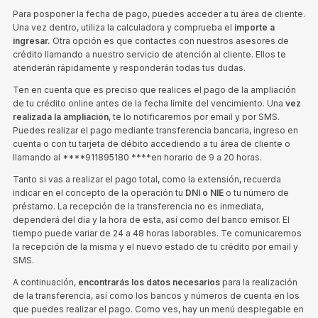
Para posponer la fecha de pago, puedes acceder a tu área de cliente.
Una vez dentro, utiliza la calculadora y comprueba el
importe a
ingresar.
Otra opción es que contactes con nuestros asesores de
crédito llamando a nuestro servicio de atención al cliente. Ellos te
atenderán rápidamente y responderán todas tus dudas.
Ten en cuenta que es preciso que realices el pago de la ampliación
de tu crédito online antes de la fecha límite del vencimiento. Una
vez
realizada la ampliación
, te lo notificaremos por email y por SMS.
Puedes realizar el pago mediante transferencia bancaria, ingreso en
cuenta o con tu tarjeta de débito accediendo a tu área de cliente o
llamando al ****911895180 ****en horario de 9 a 20 horas.
Tanto si vas a realizar el pago total, como la extensión, recuerda
indicar en el concepto de la operación tu
DNI o NIE
o tu número de
préstamo. La recepción de la transferencia no es inmediata,
dependerá del día y la hora de esta, así como del banco emisor. El
tiempo puede variar de 24 a 48 horas laborables. Te comunicaremos
la recepción de la misma y el nuevo estado de tu crédito por email y
SMS.
A continuación,
encontrarás los datos necesarios
para la realización
de la transferencia, así como los bancos y números de cuenta en los
que puedes realizar el pago. Como ves, hay un menú desplegable en