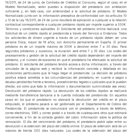
16/2011, de 24 de junio, de Contratos de Créditos al Consumo, según el caso, en el
Modelo Normalizado, serán puestas a disposición del prestatario con antelación
suficiente y, en todo caso, con anterioridad a la solicitud de préstamo. El Modelo
Normalizado junto con la información preceptiva de conformidad con los artículos 10
y 12 de la Ley 16/2011, de 24 de junio resultará de aplicación a cualquier a la relación
contractual correspondiente a cualquier préstamo rápido por importe superior a 200€.
Términos y condiciones aplicables: El Solicitante del préstamo online realizará una
Solicitud de un crédito rápido al prestamista a través del Servicio a Distancia. Todos
los solicitantes de dinero urgente a través de un préstamo rápido deben ser una
persona física, mayor de 18 años, con domicilio permanente en España. El primer
préstamo es de un importe máximo de 300€ a devolver entre 7 a 30 días. Para
segundos préstamos y sucesivos, la duración será entre 7 y 35 días. Los costes del
procesamiento y gestión de la solicitud del crédito rápido dependerán del importe del
préstamo, y el número de ocasiones en que el prestatario ha efectuado la solicitud de
préstamo. El solicitante del préstamo tendrá acceso a dicha información, a través del
simulador de la página web y recibirá la información concreta y detallada en las
condiciones particulares que le haga llegar el prestamista. La decisión de préstamo
positiva estará sometida a las circunstancias del prestatario, en cuanto a pagos o
deudas pendientes frente a terceros, procedimientos legales o judiciales que le puedan
afectar, así como que toda la información y documentación suministrada sea veraz.
Devolución del préstamo rápido: La devolución de los créditos rápidos se realizará
mediante transferencia bancaria a la cuenta indicada del prestamista. En aquellos
casos en los que el prestatario no abonará la devolución del crédito en el plazo
estipulado, el préstamo pasará a ser gestionado por el Departamento de Cobros del
Prestamista. El prestamista se comunicará con el prestatario, a través de teléfono,
correo electrónico, SMS y correo postal o a través de cualesquiera otros que estimará
conveniente, a fin de la correcta gestión del cobro. Información sobre la política de
renovación: El día del vencimiento del préstamo, el prestatario podrá optar entre su
devolución o la extensión del plazo del crédito online. El plazo de extensión será de un
máximo de treinta (30) días naturales. Los costes de la extensión del plazo del