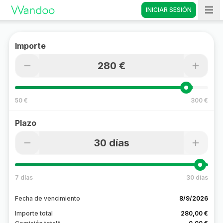
INICIAR SESIÓN
Vete a casa
Importe
280 €
50 €
300 €
Plazo
30 días
7 días
30 días
Fecha de vencimiento
8/9/2026
Importe total
280,00 €