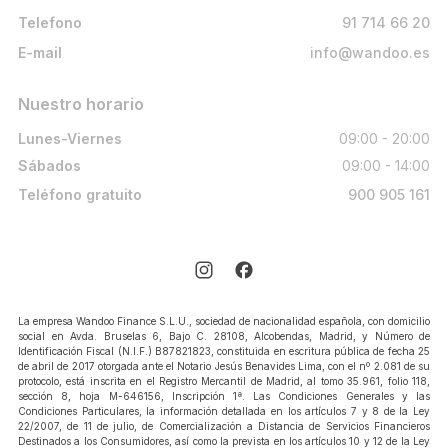
Telefono
91 714 66 20
E-mail
info@wandoo.es
Nuestro horario
Lunes-Viernes
09:00 - 20:00
Sábados
09:00 - 14:00
Teléfono gratuito
900 905 161
La empresa Wandoo Finance S.L.U., sociedad de nacionalidad española, con domicilio
social en Avda. Bruselas 6, Bajo C. 28108, Alcobendas, Madrid, y Número de
Identificación Fiscal (N.I.F.) B87821823, constituida en escritura pública de fecha 25
de abril de 2017 otorgada ante el Notario Jesús Benavides Lima, con el nº 2.081 de su
protocolo, está inscrita en el Registro Mercantil de Madrid, al tomo 35.961, folio 118,
sección 8, hoja M-646156, Inscripción 1ª. Las Condiciones Generales y las
Condiciones Particulares, la información detallada en los artículos 7 y 8 de la Ley
22/2007, de 11 de julio, de Comercialización a Distancia de Servicios Financieros
Destinados a los Consumidores, así como la prevista en los artículos 10 y 12 de la Ley