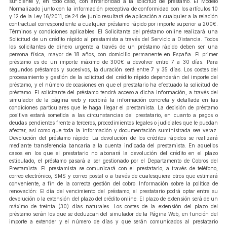
suficiente y, en todo caso, con anterioridad a la solicitud de préstamo. El Modelo
Normalizado junto con la información preceptiva de conformidad con los artículos 10
y 12 de la Ley 16/2011, de 24 de junio resultará de aplicación a cualquier a la relación
contractual correspondiente a cualquier préstamo rápido por importe superior a 200€.
Términos y condiciones aplicables: El Solicitante del préstamo online realizará una
Solicitud de un crédito rápido al prestamista a través del Servicio a Distancia. Todos
los solicitantes de dinero urgente a través de un préstamo rápido deben ser una
persona física, mayor de 18 años, con domicilio permanente en España. El primer
préstamo es de un importe máximo de 300€ a devolver entre 7 a 30 días. Para
segundos préstamos y sucesivos, la duración será entre 7 y 35 días. Los costes del
procesamiento y gestión de la solicitud del crédito rápido dependerán del importe del
préstamo, y el número de ocasiones en que el prestatario ha efectuado la solicitud de
préstamo. El solicitante del préstamo tendrá acceso a dicha información, a través del
simulador de la página web y recibirá la información concreta y detallada en las
condiciones particulares que le haga llegar el prestamista. La decisión de préstamo
positiva estará sometida a las circunstancias del prestatario, en cuanto a pagos o
deudas pendientes frente a terceros, procedimientos legales o judiciales que le puedan
afectar, así como que toda la información y documentación suministrada sea veraz.
Devolución del préstamo rápido: La devolución de los créditos rápidos se realizará
mediante transferencia bancaria a la cuenta indicada del prestamista. En aquellos
casos en los que el prestatario no abonará la devolución del crédito en el plazo
estipulado, el préstamo pasará a ser gestionado por el Departamento de Cobros del
Prestamista. El prestamista se comunicará con el prestatario, a través de teléfono,
correo electrónico, SMS y correo postal o a través de cualesquiera otros que estimará
conveniente, a fin de la correcta gestión del cobro. Información sobre la política de
renovación: El día del vencimiento del préstamo, el prestatario podrá optar entre su
devolución o la extensión del plazo del crédito online. El plazo de extensión será de un
máximo de treinta (30) días naturales. Los costes de la extensión del plazo del
préstamo serán los que se deduzcan del simulador de la Página Web, en función del
importe a extender y el número de días y que serán comunicados al prestatario