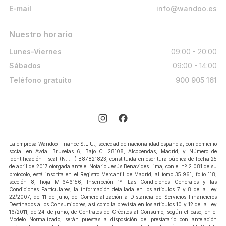
E-mail
info@wandoo.es
Nuestro horario
Lunes-Viernes
09:00 - 20:00
Sábados
09:00 - 14:00
Teléfono gratuito
900 905 161
La empresa Wandoo Finance S.L.U., sociedad de nacionalidad española, con domicilio
social en Avda. Bruselas 6, Bajo C. 28108, Alcobendas, Madrid, y Número de
Identificación Fiscal (N.I.F.) B87821823, constituida en escritura pública de fecha 25
de abril de 2017 otorgada ante el Notario Jesús Benavides Lima, con el nº 2.081 de su
protocolo, está inscrita en el Registro Mercantil de Madrid, al tomo 35.961, folio 118,
sección 8, hoja M-646156, Inscripción 1ª. Las Condiciones Generales y las
Condiciones Particulares, la información detallada en los artículos 7 y 8 de la Ley
22/2007, de 11 de julio, de Comercialización a Distancia de Servicios Financieros
Destinados a los Consumidores, así como la prevista en los artículos 10 y 12 de la Ley
16/2011, de 24 de junio, de Contratos de Créditos al Consumo, según el caso, en el
Modelo Normalizado, serán puestas a disposición del prestatario con antelación