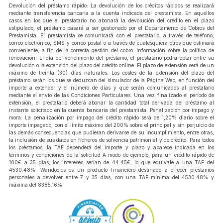
Devolución del préstamo rápido: La devolución de los créditos rápidos se realizará
mediante transferencia bancaria a la cuenta indicada del prestamista. En aquellos
casos en los que el prestatario no abonará la devolución del crédito en el plazo
estipulado, el préstamo pasará a ser gestionado por el Departamento de Cobros del
Prestamista. El prestamista se comunicará con el prestatario, a través de teléfono,
correo electrónico, SMS y correo postal o a través de cualesquiera otros que estimará
conveniente, a fin de la correcta gestión del cobro. Información sobre la política de
renovación: El día del vencimiento del préstamo, el prestatario podrá optar entre su
devolución o la extensión del plazo del crédito online. El plazo de extensión será de un
máximo de treinta (30) días naturales. Los costes de la extensión del plazo del
préstamo serán los que se deduzcan del simulador de la Página Web, en función del
importe a extender y el número de días y que serán comunicados al prestatario
mediante el envío de las Condiciones Particulares. Una vez finalizado el período de
extensión, el prestatario deberá abonar la cantidad total derivada del préstamo al
instante solicitado en la cuenta bancaria del prestamista. Penalización por impago y
mora: La penalización por impago del crédito rápido será de 1,20% diario sobre el
importe impagado, con el límite máximo del 200% sobre el principal y sin perjuicio de
las demás consecuencias que pudieran derivarse de su incumplimiento, entre otras,
la inclusión de sus datos en ficheros de solvencia patrimonial y de crédito. Para todos
los préstamos, la TAE dependerá del importe y plazo y aparece indicada en los
términos y condiciones de la solicitud A modo de ejemplo, para un crédito rápido de
100€ a 35 días, los intereses serían de 44.45€, lo que equivale a una TAE del
4530.48%. Wandoo.es es un producto financiero destinado a ofrecer préstamos
personales a devolver entre 7 y 35 días, con una TAE mínima del 4530.48% y
máxima del 8385.16%