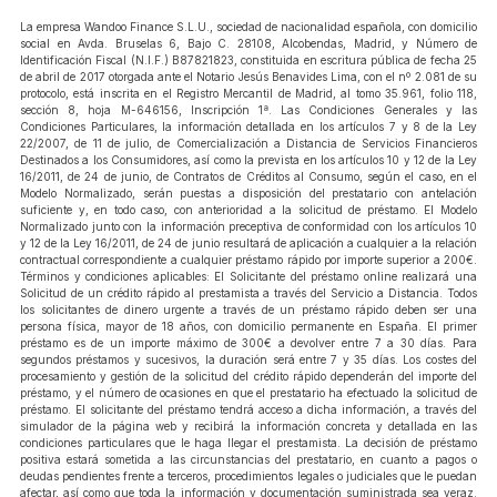
La empresa Wandoo Finance S.L.U., sociedad de nacionalidad española, con domicilio
social en Avda. Bruselas 6, Bajo C. 28108, Alcobendas, Madrid, y Número de
Identificación Fiscal (N.I.F.) B87821823, constituida en escritura pública de fecha 25
de abril de 2017 otorgada ante el Notario Jesús Benavides Lima, con el nº 2.081 de su
protocolo, está inscrita en el Registro Mercantil de Madrid, al tomo 35.961, folio 118,
sección 8, hoja M-646156, Inscripción 1ª. Las Condiciones Generales y las
Condiciones Particulares, la información detallada en los artículos 7 y 8 de la Ley
22/2007, de 11 de julio, de Comercialización a Distancia de Servicios Financieros
Destinados a los Consumidores, así como la prevista en los artículos 10 y 12 de la Ley
16/2011, de 24 de junio, de Contratos de Créditos al Consumo, según el caso, en el
Modelo Normalizado, serán puestas a disposición del prestatario con antelación
suficiente y, en todo caso, con anterioridad a la solicitud de préstamo. El Modelo
Normalizado junto con la información preceptiva de conformidad con los artículos 10
y 12 de la Ley 16/2011, de 24 de junio resultará de aplicación a cualquier a la relación
contractual correspondiente a cualquier préstamo rápido por importe superior a 200€.
Términos y condiciones aplicables: El Solicitante del préstamo online realizará una
Solicitud de un crédito rápido al prestamista a través del Servicio a Distancia. Todos
los solicitantes de dinero urgente a través de un préstamo rápido deben ser una
persona física, mayor de 18 años, con domicilio permanente en España. El primer
préstamo es de un importe máximo de 300€ a devolver entre 7 a 30 días. Para
segundos préstamos y sucesivos, la duración será entre 7 y 35 días. Los costes del
procesamiento y gestión de la solicitud del crédito rápido dependerán del importe del
préstamo, y el número de ocasiones en que el prestatario ha efectuado la solicitud de
préstamo. El solicitante del préstamo tendrá acceso a dicha información, a través del
simulador de la página web y recibirá la información concreta y detallada en las
condiciones particulares que le haga llegar el prestamista. La decisión de préstamo
positiva estará sometida a las circunstancias del prestatario, en cuanto a pagos o
deudas pendientes frente a terceros, procedimientos legales o judiciales que le puedan
afectar, así como que toda la información y documentación suministrada sea veraz.