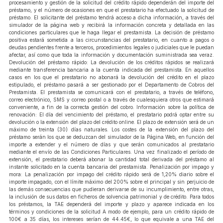
procesamiento y gestión de la solicitud del crédito rápido dependerán del importe del
préstamo, y el número de ocasiones en que el prestatario ha efectuado la solicitud de
préstamo. El solicitante del préstamo tendrá acceso a dicha información, a través del
simulador de la página web y recibirá la información concreta y detallada en las
condiciones particulares que le haga llegar el prestamista. La decisión de préstamo
positiva estará sometida a las circunstancias del prestatario, en cuanto a pagos o
deudas pendientes frente a terceros, procedimientos legales o judiciales que le puedan
afectar, así como que toda la información y documentación suministrada sea veraz.
Devolución del préstamo rápido: La devolución de los créditos rápidos se realizará
mediante transferencia bancaria a la cuenta indicada del prestamista. En aquellos
casos en los que el prestatario no abonará la devolución del crédito en el plazo
estipulado, el préstamo pasará a ser gestionado por el Departamento de Cobros del
Prestamista. El prestamista se comunicará con el prestatario, a través de teléfono,
correo electrónico, SMS y correo postal o a través de cualesquiera otros que estimará
conveniente, a fin de la correcta gestión del cobro. Información sobre la política de
renovación: El día del vencimiento del préstamo, el prestatario podrá optar entre su
devolución o la extensión del plazo del crédito online. El plazo de extensión será de un
máximo de treinta (30) días naturales. Los costes de la extensión del plazo del
préstamo serán los que se deduzcan del simulador de la Página Web, en función del
importe a extender y el número de días y que serán comunicados al prestatario
mediante el envío de las Condiciones Particulares. Una vez finalizado el período de
extensión, el prestatario deberá abonar la cantidad total derivada del préstamo al
instante solicitado en la cuenta bancaria del prestamista. Penalización por impago y
mora: La penalización por impago del crédito rápido será de 1,20% diario sobre el
importe impagado, con el límite máximo del 200% sobre el principal y sin perjuicio de
las demás consecuencias que pudieran derivarse de su incumplimiento, entre otras,
la inclusión de sus datos en ficheros de solvencia patrimonial y de crédito. Para todos
los préstamos, la TAE dependerá del importe y plazo y aparece indicada en los
términos y condiciones de la solicitud A modo de ejemplo, para un crédito rápido de
100€ a 35 días, los intereses serían de 44.45€, lo que equivale a una TAE del