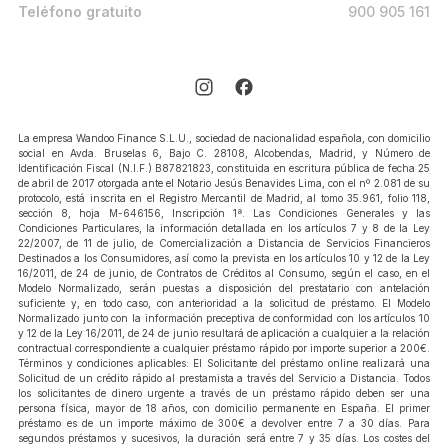
Teléfono gratuito
900 905 161
La empresa Wandoo Finance S.L.U., sociedad de nacionalidad española, con domicilio
social en Avda. Bruselas 6, Bajo C. 28108, Alcobendas, Madrid, y Número de
Identificación Fiscal (N.I.F.) B87821823, constituida en escritura pública de fecha 25
de abril de 2017 otorgada ante el Notario Jesús Benavides Lima, con el nº 2.081 de su
protocolo, está inscrita en el Registro Mercantil de Madrid, al tomo 35.961, folio 118,
sección 8, hoja M-646156, Inscripción 1ª. Las Condiciones Generales y las
Condiciones Particulares, la información detallada en los artículos 7 y 8 de la Ley
22/2007, de 11 de julio, de Comercialización a Distancia de Servicios Financieros
Destinados a los Consumidores, así como la prevista en los artículos 10 y 12 de la Ley
16/2011, de 24 de junio, de Contratos de Créditos al Consumo, según el caso, en el
Modelo Normalizado, serán puestas a disposición del prestatario con antelación
suficiente y, en todo caso, con anterioridad a la solicitud de préstamo. El Modelo
Normalizado junto con la información preceptiva de conformidad con los artículos 10
y 12 de la Ley 16/2011, de 24 de junio resultará de aplicación a cualquier a la relación
contractual correspondiente a cualquier préstamo rápido por importe superior a 200€.
Términos y condiciones aplicables: El Solicitante del préstamo online realizará una
Solicitud de un crédito rápido al prestamista a través del Servicio a Distancia. Todos
los solicitantes de dinero urgente a través de un préstamo rápido deben ser una
persona física, mayor de 18 años, con domicilio permanente en España. El primer
préstamo es de un importe máximo de 300€ a devolver entre 7 a 30 días. Para
segundos préstamos y sucesivos, la duración será entre 7 y 35 días. Los costes del