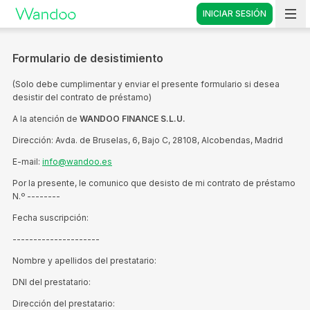
INICIAR SESIÓN
Vete a casa
Formulario de desistimiento
(Solo debe cumplimentar y enviar el presente formulario si desea
desistir del contrato de préstamo)
A la atención de
WANDOO FINANCE S.L.U.
Dirección: Avda. de Bruselas, 6, Bajo C, 28108, Alcobendas, Madrid
E-mail:
info@wandoo.es
Por la presente, le comunico que desisto de mi contrato de préstamo
N.º --------
Fecha suscripción:
---------------------
Nombre y apellidos del prestatario:
DNI del prestatario:
Dirección del prestatario: