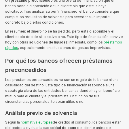
Un
préstamo preconcedido
es una oferta de financiación que el
banco pone a disposición de un cliente sin que este la haya
solicitado. Tras analizar su perfil financiero, el banco considera que
cumple los requisitos de solvencia para acceder a un importe
concreto bajo ciertas condiciones.
En resumen: el dinero no se ha pedido, pero está disponible y el
cliente solo decide si lo activa o no. Este tipo de financiación convive
hoy con otras
soluciones de liquidez
inmediata, como los
préstamos
rápidos
, especialmente en situaciones de gastos imprevistos.
Por qué los bancos ofrecen préstamos
preconcedidos
Los préstamos preconcedidos no son un regalo de tu banco ni una
casualidad del destino. Este tipo de financiación responde a una
estrategia clara
de las entidades bancarias donde hay un beneficio
mutuo para el cliente y el prestamista. En función de tus
circunstancias personales, te serán útiles o no.
Análisis previo de solvencia
Según la
normativa europea
de crédito al consumo, los bancos están
obligados a evaluar la
capacidad de pago
del cliente antes de