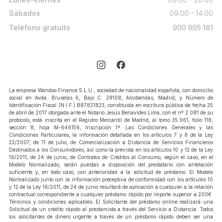
Sábados
09:00 - 14:00
Teléfono gratuito
900 905 161
La empresa Wandoo Finance S.L.U., sociedad de nacionalidad española, con domicilio
social en Avda. Bruselas 6, Bajo C. 28108, Alcobendas, Madrid, y Número de
Identificación Fiscal (N.I.F.) B87821823, constituida en escritura pública de fecha 25
de abril de 2017 otorgada ante el Notario Jesús Benavides Lima, con el nº 2.081 de su
protocolo, está inscrita en el Registro Mercantil de Madrid, al tomo 35.961, folio 118,
sección 8, hoja M-646156, Inscripción 1ª. Las Condiciones Generales y las
Condiciones Particulares, la información detallada en los artículos 7 y 8 de la Ley
22/2007, de 11 de julio, de Comercialización a Distancia de Servicios Financieros
Destinados a los Consumidores, así como la prevista en los artículos 10 y 12 de la Ley
16/2011, de 24 de junio, de Contratos de Créditos al Consumo, según el caso, en el
Modelo Normalizado, serán puestas a disposición del prestatario con antelación
suficiente y, en todo caso, con anterioridad a la solicitud de préstamo. El Modelo
Normalizado junto con la información preceptiva de conformidad con los artículos 10
y 12 de la Ley 16/2011, de 24 de junio resultará de aplicación a cualquier a la relación
contractual correspondiente a cualquier préstamo rápido por importe superior a 200€.
Términos y condiciones aplicables: El Solicitante del préstamo online realizará una
Solicitud de un crédito rápido al prestamista a través del Servicio a Distancia. Todos
los solicitantes de dinero urgente a través de un préstamo rápido deben ser una