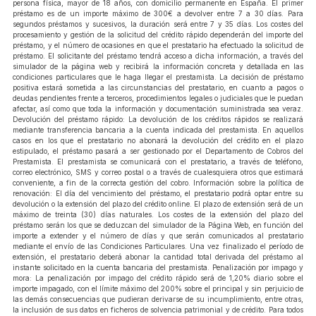
persona física, mayor de 18 años, con domicilio permanente en España. El primer
préstamo es de un importe máximo de 300€ a devolver entre 7 a 30 días. Para
segundos préstamos y sucesivos, la duración será entre 7 y 35 días. Los costes del
procesamiento y gestión de la solicitud del crédito rápido dependerán del importe del
préstamo, y el número de ocasiones en que el prestatario ha efectuado la solicitud de
préstamo. El solicitante del préstamo tendrá acceso a dicha información, a través del
simulador de la página web y recibirá la información concreta y detallada en las
condiciones particulares que le haga llegar el prestamista. La decisión de préstamo
positiva estará sometida a las circunstancias del prestatario, en cuanto a pagos o
deudas pendientes frente a terceros, procedimientos legales o judiciales que le puedan
afectar, así como que toda la información y documentación suministrada sea veraz.
Devolución del préstamo rápido: La devolución de los créditos rápidos se realizará
mediante transferencia bancaria a la cuenta indicada del prestamista. En aquellos
casos en los que el prestatario no abonará la devolución del crédito en el plazo
estipulado, el préstamo pasará a ser gestionado por el Departamento de Cobros del
Prestamista. El prestamista se comunicará con el prestatario, a través de teléfono,
correo electrónico, SMS y correo postal o a través de cualesquiera otros que estimará
conveniente, a fin de la correcta gestión del cobro. Información sobre la política de
renovación: El día del vencimiento del préstamo, el prestatario podrá optar entre su
devolución o la extensión del plazo del crédito online. El plazo de extensión será de un
máximo de treinta (30) días naturales. Los costes de la extensión del plazo del
préstamo serán los que se deduzcan del simulador de la Página Web, en función del
importe a extender y el número de días y que serán comunicados al prestatario
mediante el envío de las Condiciones Particulares. Una vez finalizado el período de
extensión, el prestatario deberá abonar la cantidad total derivada del préstamo al
instante solicitado en la cuenta bancaria del prestamista. Penalización por impago y
mora: La penalización por impago del crédito rápido será de 1,20% diario sobre el
importe impagado, con el límite máximo del 200% sobre el principal y sin perjuicio de
las demás consecuencias que pudieran derivarse de su incumplimiento, entre otras,
la inclusión de sus datos en ficheros de solvencia patrimonial y de crédito. Para todos