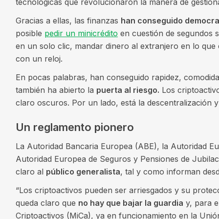
tecnológicas que revolucionaron la manera de gestiona
Gracias a ellas, las finanzas
han conseguido democrat
posible
pedir un minicrédito
en cuestión de segundos si
en un solo clic, mandar dinero al extranjero en lo qu
con un reloj.
En pocas palabras, han conseguido rapidez, comodidad
también ha abierto la
puerta al riesgo.
Los criptoactiv
claro oscuros. Por un lado, está la descentralización y 
Un reglamento pionero
La Autoridad Bancaria Europea (ABE), la Autoridad E
Autoridad Europea de Seguros y Pensiones de Jubilac
claro al
público generalista
, tal y como informan des
“Los criptoactivos pueden ser arriesgados y su protecci
queda claro que
no hay que bajar la guardia
y, para e
Criptoactivos (MiCa), ya en funcionamiento en la Uni