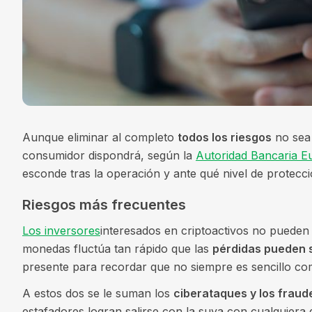
Aunque eliminar al completo
todos los riesgos
no sea 
consumidor dispondrá, según la
Autoridad Bancaria E
esconde tras la operación y ante qué nivel de protecci
Riesgos más frecuentes
Los inversores
interesados en criptoactivos no pueden pa
monedas fluctúa tan rápido que las
pérdidas pueden s
presente para recordar que no siempre es sencillo co
A estos dos se le suman los
ciberataques y los fraud
estafadores logran salirse con la suya con cualquiera de