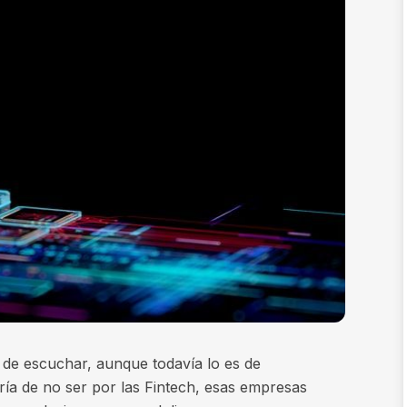
 de escuchar, aunque todavía lo es de
iría de no ser por las Fintech, esas empresas