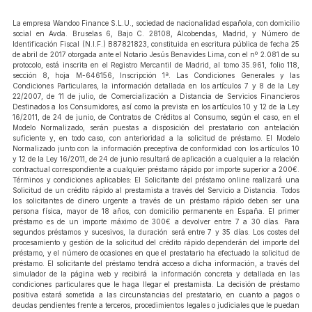
La empresa Wandoo Finance S.L.U., sociedad de nacionalidad española, con domicilio
social en Avda. Bruselas 6, Bajo C. 28108, Alcobendas, Madrid, y Número de
Identificación Fiscal (N.I.F.) B87821823, constituida en escritura pública de fecha 25
de abril de 2017 otorgada ante el Notario Jesús Benavides Lima, con el nº 2.081 de su
protocolo, está inscrita en el Registro Mercantil de Madrid, al tomo 35.961, folio 118,
sección 8, hoja M-646156, Inscripción 1ª. Las Condiciones Generales y las
Condiciones Particulares, la información detallada en los artículos 7 y 8 de la Ley
22/2007, de 11 de julio, de Comercialización a Distancia de Servicios Financieros
Destinados a los Consumidores, así como la prevista en los artículos 10 y 12 de la Ley
16/2011, de 24 de junio, de Contratos de Créditos al Consumo, según el caso, en el
Modelo Normalizado, serán puestas a disposición del prestatario con antelación
suficiente y, en todo caso, con anterioridad a la solicitud de préstamo. El Modelo
Normalizado junto con la información preceptiva de conformidad con los artículos 10
y 12 de la Ley 16/2011, de 24 de junio resultará de aplicación a cualquier a la relación
contractual correspondiente a cualquier préstamo rápido por importe superior a 200€.
Términos y condiciones aplicables: El Solicitante del préstamo online realizará una
Solicitud de un crédito rápido al prestamista a través del Servicio a Distancia. Todos
los solicitantes de dinero urgente a través de un préstamo rápido deben ser una
persona física, mayor de 18 años, con domicilio permanente en España. El primer
préstamo es de un importe máximo de 300€ a devolver entre 7 a 30 días. Para
segundos préstamos y sucesivos, la duración será entre 7 y 35 días. Los costes del
procesamiento y gestión de la solicitud del crédito rápido dependerán del importe del
préstamo, y el número de ocasiones en que el prestatario ha efectuado la solicitud de
préstamo. El solicitante del préstamo tendrá acceso a dicha información, a través del
simulador de la página web y recibirá la información concreta y detallada en las
condiciones particulares que le haga llegar el prestamista. La decisión de préstamo
positiva estará sometida a las circunstancias del prestatario, en cuanto a pagos o
deudas pendientes frente a terceros, procedimientos legales o judiciales que le puedan