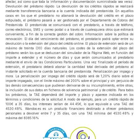
afectar, así como que toda la información y documentación suministrada sea veraz.
Devolución del préstamo rápido: La devolución de los créditos rápidos se realizará
mediante transferencia bancaria a la cuenta indicada del prestamista. En aquellos
casos en los que el prestatario no abonará la devolución del crédito en el plazo
estipulado, el préstamo pasará a ser gestionado por el Departamento de Cobros del
Prestamista. El prestamista se comunicará con el prestatario, a través de teléfono,
correo electrónico, SMS y correo postal o a través de cualesquiera otros que estimará
conveniente, a fin de la correcta gestión del cobro. Información sobre la política de
renovación: El día del vencimiento del préstamo, el prestatario podrá optar entre su
devolución o la extensión del plazo del crédito online. El plazo de extensión será de un
máximo de treinta (30) días naturales. Los costes de la extensión del plazo del
préstamo serán los que se deduzcan del simulador de la Página Web, en función del
importe a extender y el número de días y que serán comunicados al prestatario
mediante el envío de las Condiciones Particulares. Una vez finalizado el período de
extensión, el prestatario deberá abonar la cantidad total derivada del préstamo al
instante solicitado en la cuenta bancaria del prestamista. Penalización por impago y
mora: La penalización por impago del crédito rápido será de 1,20% diario sobre el
importe impagado, con el límite máximo del 200% sobre el principal y sin perjuicio de
las demás consecuencias que pudieran derivarse de su incumplimiento, entre otras,
la inclusión de sus datos en ficheros de solvencia patrimonial y de crédito. Para todos
los préstamos, la TAE dependerá del importe y plazo y aparece indicada en los
términos y condiciones de la solicitud A modo de ejemplo, para un crédito rápido de
100€ a 35 días, los intereses serían de 44.45€, lo que equivale a una TAE del
4530.48%. Wandoo.es es un producto financiero destinado a ofrecer préstamos
personales a devolver entre 7 y 35 días, con una TAE mínima del 4530.48% y
máxima del 8385.16%